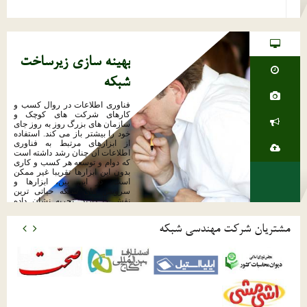
بهینه سازی زیرساخت
شبکه
فناوری اطلاعات در روال کسب و
کارهای شرکت های کوچک و
سازمان های بزرگ روز به روز جای
خود را بیشتر باز می کند. استفاده
از ابزارهای مرتبط به فناوری
اطلاعات آن چنان رشد داشته است
که دوام و توسعه هر کسب و کاری
بدون این ابزارها تقریبا غیر ممکن
است. در این بین، ابزارها و
سرویس های شبکه حیاتی ترین
نقش را دارند. تجربه نشان داده
است که پرسنل سازمانی که از
خدمات IT با کیفیت قابل قبول و
مشتریان شرکت مهندسی شبکه
متناسب با نیازهای خود بهره می
برند، می توانند تا 100% کارایی خود
را افزایش دهند.
ادامه مطلب