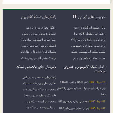
سرویس های آی تی IT
راهکارهای شبکه کامپیوتر
پرتال مشتریان گروه پال نت
راهکار مجازی سازی برنامه
راهکار فنی مقابله با باج افزار
خدمات هاست و میزبانی دامین
ارائه فایروال UTM و وب WAF
ایمیل سرور اختصاصی سازمانی
ارائه سرور مجازی و اختصاصی
لایسنس ترمینال سرویس ویندوز
لیست مشتریان مهندسی شبکه
پشتیبان گیری داده ها و اطلاعات
سایت استخدام کامپیوتر جابز
ارائه لایسنس آنتی ویروس شبکه
اخبار شبکه کامپیوتر و فناوری
دپارتمان های تخصصی شبکه
اطلاعات
راهکارهای تخصصی سیتریکس
12 مرداد 1405
کش RAID و باتری FBWC؛
مجازی سازی زیرساخت شبکه
چرا خرابی آن می‌تواند عملکرد سرور را کاهش
متخصصین شبکه مایکروسافت
دهد؟
هاستینگ و اجاره سرور و فضا
07 مرداد 1405
همه چیز درباره رم سرور HP
متخصصان امنیت شبکه و وب
پشتیبانی تخصصی شبکه ها
07 مرداد 1405
پردازنده‌های سرورهای HPE