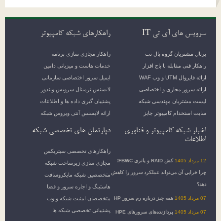
سرویس های آی تی IT
راهکارهای شبکه کامپیوتر
پرتال مشتریان گروه پال نت
راهکار مجازی سازی برنامه
راهکار فنی مقابله با باج افزار
خدمات هاست و میزبانی دامین
ارائه فایروال UTM و وب WAF
ایمیل سرور اختصاصی سازمانی
ارائه سرور مجازی و اختصاصی
لایسنس ترمینال سرویس ویندوز
لیست مشتریان مهندسی شبکه
پشتیبان گیری داده ها و اطلاعات
سایت استخدام کامپیوتر جابز
ارائه لایسنس آنتی ویروس شبکه
اخبار شبکه کامپیوتر و فناوری
دپارتمان های تخصصی شبکه
اطلاعات
راهکارهای تخصصی سیتریکس
12 مرداد 1405
کش RAID و باتری FBWC؛
مجازی سازی زیرساخت شبکه
چرا خرابی آن می‌تواند عملکرد سرور را کاهش
متخصصین شبکه مایکروسافت
دهد؟
هاستینگ و اجاره سرور و فضا
07 مرداد 1405
همه چیز درباره رم سرور HP
متخصصان امنیت شبکه و وب
پشتیبانی تخصصی شبکه ها
07 مرداد 1405
پردازنده‌های سرورهای HPE