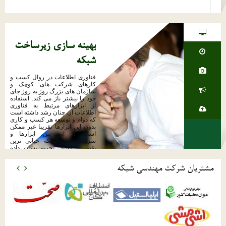
بهینه سازی زیرساخت
شبکه
فناوری اطلاعات در روال کسب و
کارهای شرکت های کوچک و
سازمان های بزرگ روز به روز جای
خود را بیشتر باز می کند. استفاده
از ابزارهای مرتبط به فناوری
اطلاعات آن چنان رشد داشته است
که دوام و توسعه هر کسب و کاری
بدون این ابزارها تقریبا غیر ممکن
است. در این بین، ابزارها و
سرویس های شبکه حیاتی ترین
نقش را دارند. تجربه نشان داده
است که پرسنل سازمانی که از
خدمات IT با کیفیت قابل قبول و
مشتریان شرکت مهندسی شبکه
متناسب با نیازهای خود بهره می
برند، می توانند تا 100% کارایی خود
را افزایش دهند.
ادامه مطلب