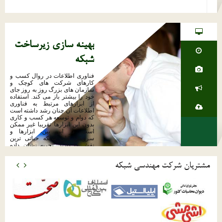
بهینه سازی زیرساخت
شبکه
فناوری اطلاعات در روال کسب و
کارهای شرکت های کوچک و
سازمان های بزرگ روز به روز جای
خود را بیشتر باز می کند. استفاده
از ابزارهای مرتبط به فناوری
اطلاعات آن چنان رشد داشته است
که دوام و توسعه هر کسب و کاری
بدون این ابزارها تقریبا غیر ممکن
است. در این بین، ابزارها و
سرویس های شبکه حیاتی ترین
نقش را دارند. تجربه نشان داده
است که پرسنل سازمانی که از
خدمات IT با کیفیت قابل قبول و
مشتریان شرکت مهندسی شبکه
متناسب با نیازهای خود بهره می
برند، می توانند تا 100% کارایی خود
را افزایش دهند.
ادامه مطلب