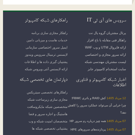
سرویس های آی تی IT
راهکارهای شبکه کامپیوتر
پرتال مشتریان گروه پال نت
راهکار مجازی سازی برنامه
راهکار فنی مقابله با باج افزار
خدمات هاست و میزبانی دامین
ارائه فایروال UTM و وب WAF
ایمیل سرور اختصاصی سازمانی
ارائه سرور مجازی و اختصاصی
لایسنس ترمینال سرویس ویندوز
لیست مشتریان مهندسی شبکه
پشتیبان گیری داده ها و اطلاعات
سایت استخدام کامپیوتر جابز
ارائه لایسنس آنتی ویروس شبکه
اخبار شبکه کامپیوتر و فناوری
دپارتمان های تخصصی شبکه
اطلاعات
راهکارهای تخصصی سیتریکس
12 مرداد 1405
کش RAID و باتری FBWC؛
مجازی سازی زیرساخت شبکه
چرا خرابی آن می‌تواند عملکرد سرور را کاهش
متخصصین شبکه مایکروسافت
دهد؟
هاستینگ و اجاره سرور و فضا
07 مرداد 1405
همه چیز درباره رم سرور HP
متخصصان امنیت شبکه و وب
پشتیبانی تخصصی شبکه ها
07 مرداد 1405
پردازنده‌های سرورهای HPE